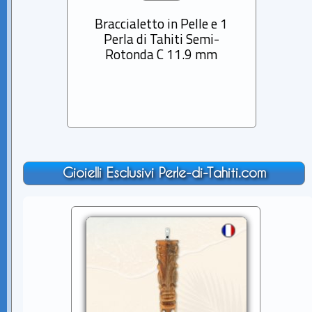
Braccialetto in Pelle e 1
Bracc
Perla di Tahiti Semi-
Pe
Rotonda C 11.9 mm
Ba
Gioielli Esclusivi Perle-di-Tahiti.com