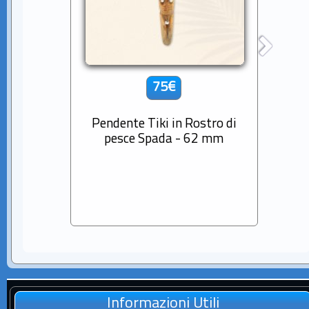
75€
Pendente Tiki in Rostro di
Cio
pesce Spada - 62 mm
Diama
Sem
Informazioni Utili