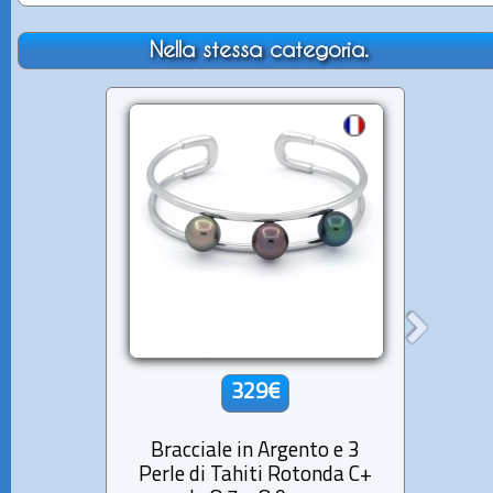
Nella stessa categoria.
329€
Bracciale in Argento e 3
Brac
Perle di Tahiti Rotonda C+
Gran