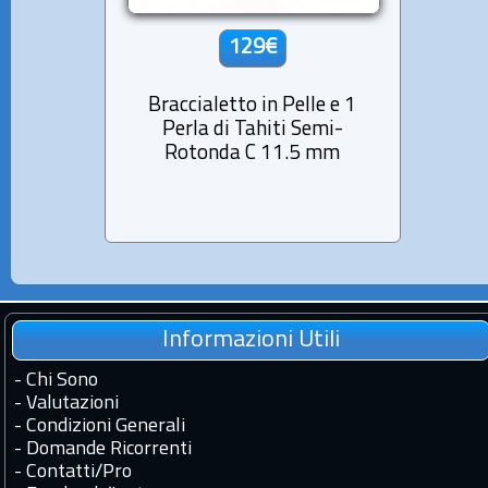
129€
Braccialetto in Pelle e 1
Collan
Perla di Tahiti Semi-
Tah
Rotonda C 11.5 mm
Informazioni Utili
-
Chi Sono
-
Valutazioni
-
Condizioni Generali
-
Domande Ricorrenti
-
Contatti
/
Pro