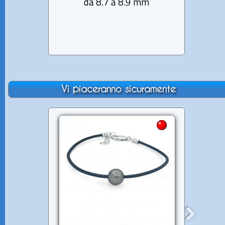
da 8.7 a 8.9 mm
Perl
Vi piaceranno sicuramente