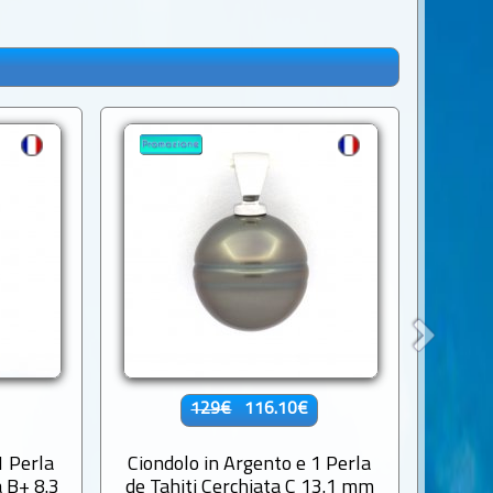
129€
116.10€
1 Perla
Ciondolo in Argento e 1 Perla
Ciond
a B+ 8.3
de Tahiti Cerchiata C 13.1 mm
di Tah