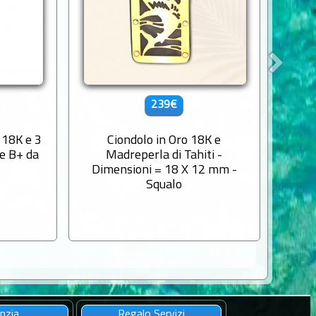
239€
 18K e 3
Ciondolo in Oro 18K e
Ciond
de B+ da
Madreperla di Tahiti -
Dimensioni = 18 X 12 mm -
Squalo
nzia
Regalo Servizi