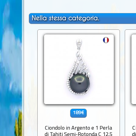
Nella stessa categoria.
189€
Ciondolo in Argento e 1 Perla
C
di Tahiti Semi-Rotonda C 12.5
d