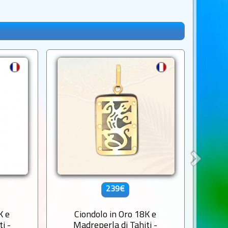
239€
K e
Ciondolo in Oro 18K e
C
i -
Madreperla di Tahiti -
Ma