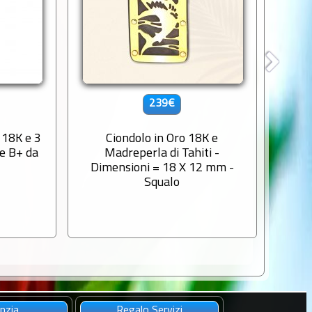
239€
 18K e 3
Ciondolo in Oro 18K e
Ciond
de B+ da
Madreperla di Tahiti -
Dimensioni = 18 X 12 mm -
Squalo
nzia
Regalo Servizi