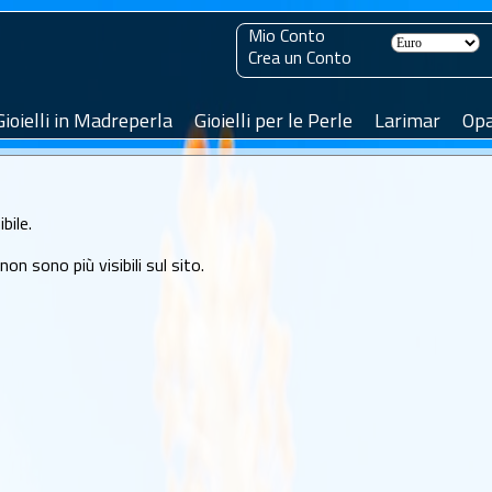
Mio Conto
Crea un Conto
Gioielli in Madreperla
Gioielli per le Perle
Larimar
Opa
bile.
n sono più visibili sul sito.