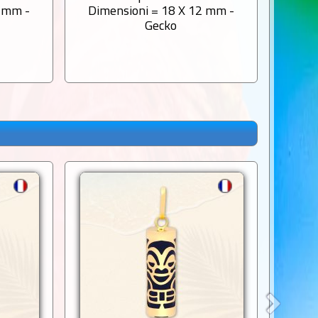
6 mm -
Dimensioni = 18 X 12 mm -
Dime
Gecko