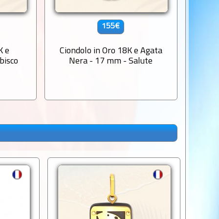
155€
K e
Ciondolo in Oro 18K e Agata
Tiki i
bisco
Nera - 17 mm - Salute