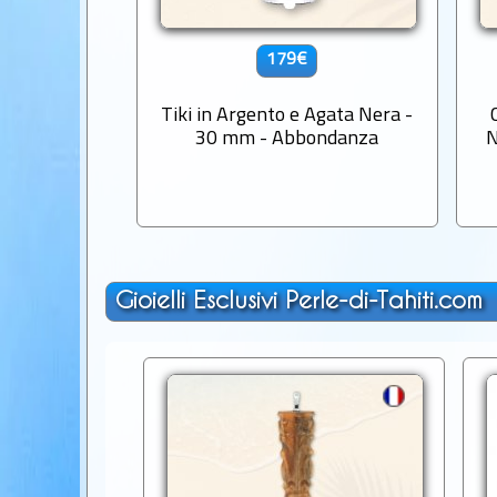
179€
Tiki in Argento e Agata Nera -
30 mm - Abbondanza
N
Gioielli Esclusivi Perle-di-Tahiti.com