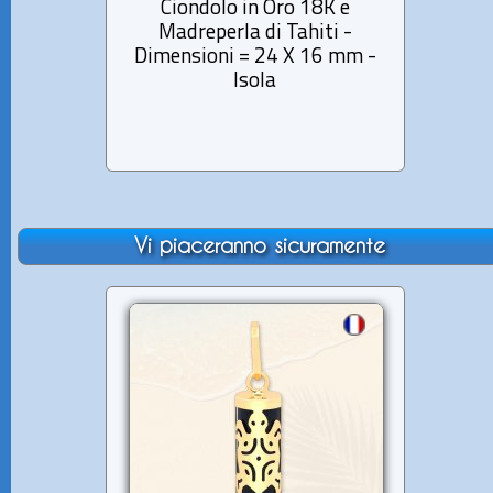
Ciondolo in Oro 18K e
Ci
Madreperla di Tahiti -
Mad
Dimensioni = 24 X 16 mm -
Dimen
Isola
Vi piaceranno sicuramente