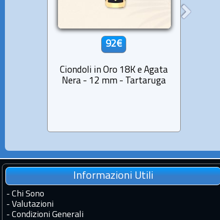
92€
Ciondoli in Oro 18K e Agata
Ciond
Nera - 12 mm - Tartaruga
Nera 
Informazioni Utili
-
Chi Sono
-
Valutazioni
-
Condizioni Generali