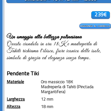
239€
Un omaggio alla bellezza polinesiana
Questo ciondolo in oro 18K e madreperla di
Tahiti richiama l'ibisco, fiore iconico delle isole,
simbolo di grazia ed eleganza senza tempo.
Pendente Tiki
Materiale
Oro massiccio 18K
Madreperla di Tahiti (Pinctada
Margaritifera)
Larghezza
12 mm
Altezza
18 mm