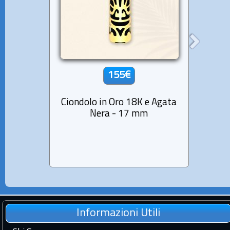
155€
Ciondolo in Oro 18K e Agata
Ciond
Nera - 17 mm
Ne
Informazioni Utili