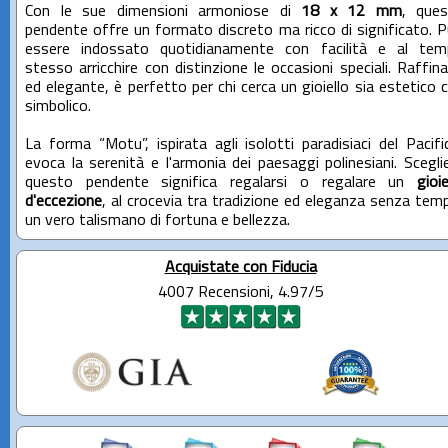
Con le sue dimensioni armoniose di
18 x 12 mm
, que
pendente offre un formato discreto ma ricco di significato. 
essere indossato quotidianamente con facilità e al te
stesso arricchire con distinzione le occasioni speciali. Raffin
ed elegante, è perfetto per chi cerca un gioiello sia estetico 
simbolico.
La forma “Motu”, ispirata agli isolotti paradisiaci del Pacifi
evoca la serenità e l'armonia dei paesaggi polinesiani. Scegli
questo pendente significa regalarsi o regalare un
gioie
d'eccezione
, al crocevia tra tradizione ed eleganza senza tem
un vero talismano di fortuna e bellezza.
Acquistate con Fiducia
4007 Recensioni, 4.97/5