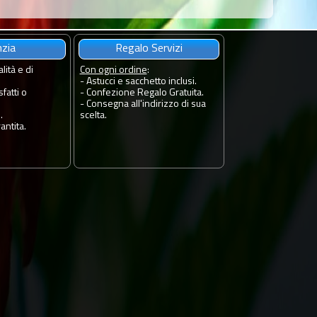
nzia
Regalo Servizi
lità e di
Con ogni ordine
:
- Astucci e sacchetto inclusi.
fatti o
- Confezione Regalo Gratuita.
- Consegna all'indirizzo di sua
.
scelta.
antita.