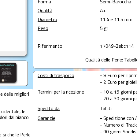
Forma
Semi-Baroccha
Qualità
A+
Diametro
11.4 e 11.5 mm
Peso
5 gr
Riferimento
17049-2sbc114
Qualità delle Perle: Tabel
Costi di trasporto
- 8 Euro per il prim
- 2 Euro per gioie
Termini per la ricezione
- 10 a 15 giorni p
e delle migliori
- 20 a 30 giorni pe
Spedito da
Tahiti
cidentale, le
lori dal bianco
Garanzie
- Spedizione con 
- Numero di Tracki
- 90 giorni Soddis
 si che le Perle