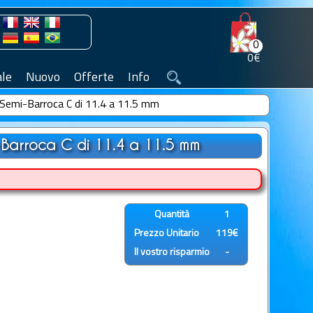
0
0€
le
Nuovo
Offerte
Info
e Semi-Barroca C di 11.4 a 11.5 mm
i-Barroca C di 11.4 a 11.5 mm
Quantità
1
Prezzo Unitario
119€
Il vostro risparmio
-