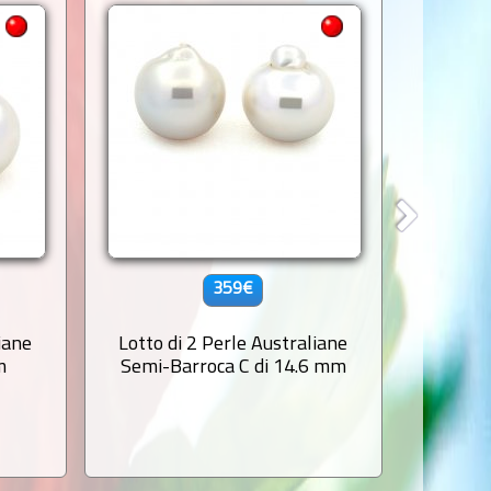
359€
iane
Lotto di 2 Perle Australiane
Lotto 
m
Semi-Barroca C di 14.6 mm
Semi-