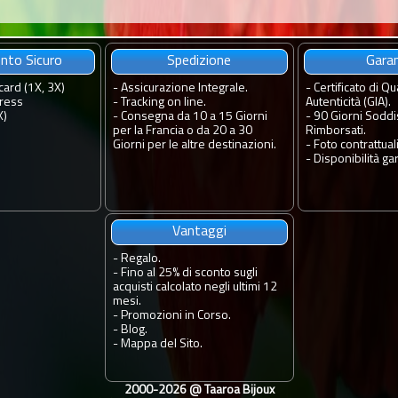
to Sicuro
Spedizione
Gara
card (1X, 3X)
-
Assicurazione Integrale.
-
Certificato di Qua
ress
-
Tracking on line.
Autenticità (GIA).
X)
-
Consegna da 10 a 15 Giorni
-
90 Giorni Soddis
per la Francia o da 20 a 30
Rimborsati.
Giorni per le altre destinazioni.
-
Foto contrattuali
-
Disponibilità gar
Vantaggi
-
Regalo.
-
Fino al 25% di sconto sugli
acquisti calcolato negli ultimi 12
mesi.
-
Promozioni in Corso.
-
Blog.
-
Mappa del Sito.
2000-2026 @
Taaroa Bijoux