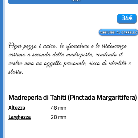
34€
Ogni pezzo è unico: le sfumature e le iridescenze
variano a seconda della madreperla, rendendo il
vostro amo un oggetto personale, ricco di identità e
storia.
Madreperla di Tahiti (Pinctada Margaritifera)
Altezza
48 mm
Larghezza
28 mm