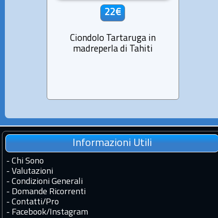
22€
Ciondolo Tartaruga in
madreperla di Tahiti
Madre
Informazioni Utili
-
Chi Sono
-
Valutazioni
-
Condizioni Generali
-
Domande Ricorrenti
-
Contatti
/
Pro
-
Facebook
/
Instagram