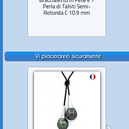
Braccialetto in Pelle e 1
Brac
Perla di Tahiti Semi-
Pe
Rotonda C 10.9 mm
Vi piaceranno sicuramente