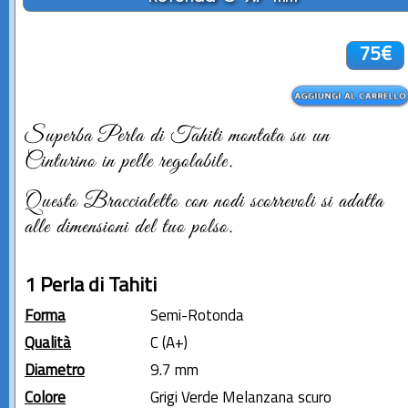
75€
Superba Perla di Tahiti montata su un
Cinturino in pelle regolabile.
Questo Braccialetto con nodi scorrevoli si adatta
alle dimensioni del tuo polso.
1 Perla di Tahiti
Forma
Semi-Rotonda
Qualità
C (A+)
Diametro
9.7 mm
Colore
Grigi Verde Melanzana scuro