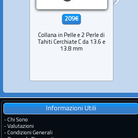
209€
Collana in Pelle e 2 Perle di
Colla
Tahiti Cerchiate C da 13.6 e
Tahit
13.8 mm
Informazioni Utili
-
Chi Sono
-
Valutazioni
-
Condizioni Generali