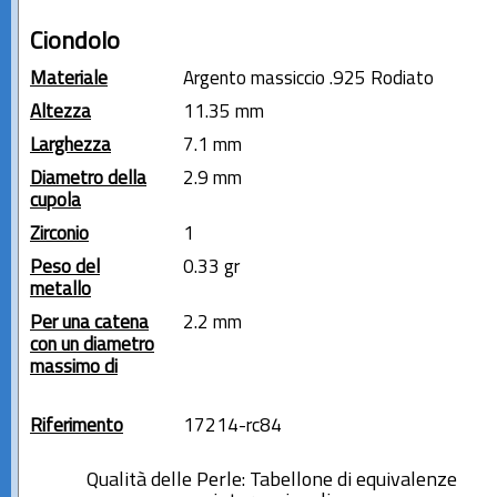
Ciondolo
Materiale
Argento massiccio .925 Rodiato
Altezza
11.35 mm
Larghezza
7.1 mm
Diametro della
2.9 mm
cupola
Zirconio
1
Peso del
0.33 gr
metallo
Per una catena
2.2 mm
con un diametro
massimo di
Riferimento
17214-rc84
Qualità delle Perle: Tabellone di equivalenze