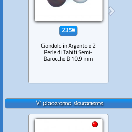
235€
Ciondolo in Argento e 2
Cio
Perle di Tahiti Semi-
Perla 
Barocche B 10.9 mm
Vi piaceranno sicuramente