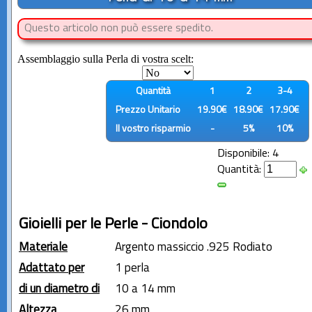
Questo articolo non può essere spedito.
Assemblaggio sulla Perla di vostra scelt:
Quantità
1
2
3-4
Prezzo Unitario
19.90€
18.90€
17.90€
Il vostro risparmio
-
5%
10%
Disponibile: 4
Quantità:
Gioielli per le Perle - Ciondolo
Materiale
Argento massiccio .925 Rodiato
Adattato per
1 perla
di un diametro di
10 a 14 mm
Altezza
26 mm