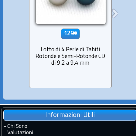
129€
Lotto di 4 Perle di Tahiti
Lott
Rotonde e Semi-Rotonde CD
Ro
di 9.2 a 9.4 mm
Informazioni Utili
-
Chi Sono
-
Valutazioni