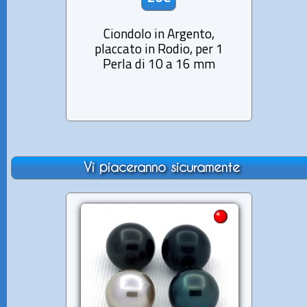
Ciondolo in Argento,
Ci
placcato in Rodio, per 1
pla
Perla di 10 a 16 mm
P
Vi piaceranno sicuramente