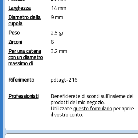
Larghezza
14 mm
Diametro della
9 mm
cupola
Peso
2.5 gr
Zirconi
6
Per una catena
3.2 mm
con un diametro
massimo di
Riferimento
pdtagt-216
Professionisti
Beneficierete di sconti sull’insieme dei
prodotti del mio negozio.
Utilizzate
questo formulario
per aprire
il vostro conto.