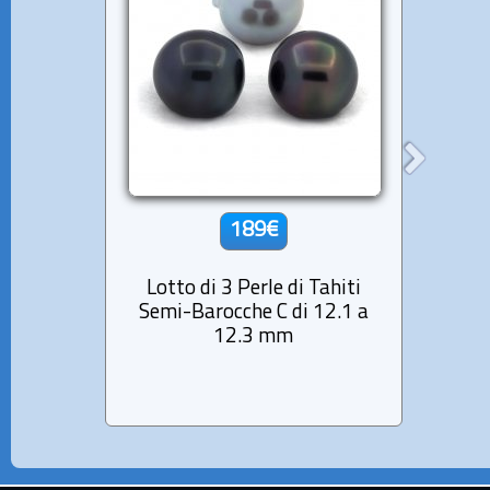
189€
Lotto di 3 Perle di Tahiti
Lott
Semi-Barocche C di 12.1 a
Cerch
12.3 mm