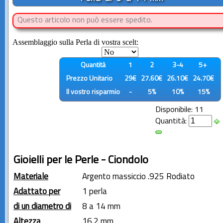
Questo articolo non può essere spedito.
Assemblaggio sulla Perla di vostra scelt:
Quantità
1
2
3-4
5+
Prezzo Unitario
29€
27.60€
26.10€
24.70€
Il vostro risparmio
-
5%
10%
15%
Disponibile: 11
Quantità:
Gioielli per le Perle - Ciondolo
Materiale
Argento massiccio .925 Rodiato
Adattato per
1 perla
di un diametro di
8 a 14 mm
Altezza
16.2 mm