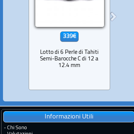
339€
Lotto di 6 Perle di Tahiti
Lott
Semi-Barocche C di 12 a
Cerch
12.4 mm
Informazioni Utili
-
Chi Sono