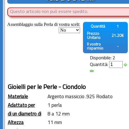
Questo articolo non può essere spedito.
Assemblaggio sulla Perla di vostra scelt:
Quantità
1
Prezzo
21.20€
Unitario
Il vostro
-
risparmio
Disponibile: 2
Quantità:
Gioielli per le Perle - Ciondolo
Materiale
Argento massiccio .925 Rodiato
Adattato per
1 perla
di un diametro di
8 a 12 mm
Altezza
11 mm