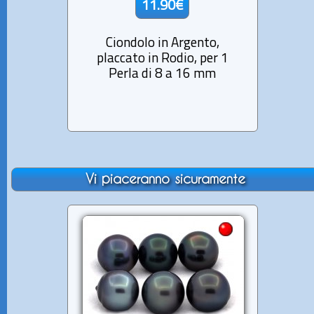
11.90€
Ciondolo in Argento,
Ci
placcato in Rodio, per 1
pla
Perla di 8 a 16 mm
P
Vi piaceranno sicuramente