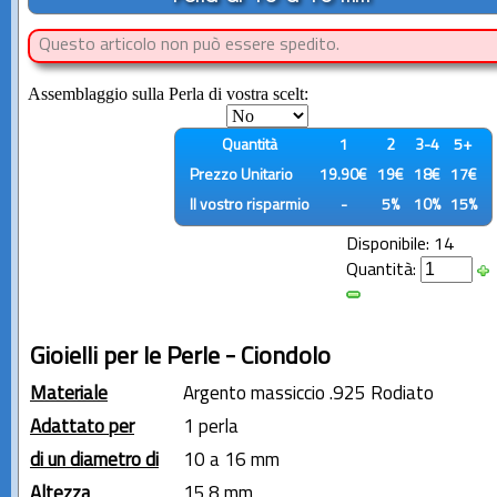
Questo articolo non può essere spedito.
Assemblaggio sulla Perla di vostra scelt:
Quantità
1
2
3-4
5+
Prezzo Unitario
19.90€
19€
18€
17€
Il vostro risparmio
-
5%
10%
15%
Disponibile: 14
Quantità:
Gioielli per le Perle - Ciondolo
Materiale
Argento massiccio .925 Rodiato
Adattato per
1 perla
di un diametro di
10 a 16 mm
Altezza
15.8 mm