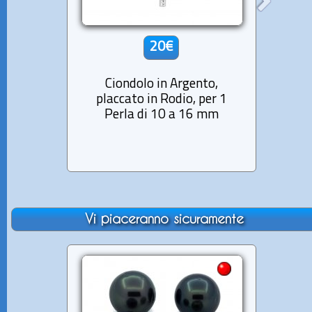
20€
Ciondolo in Argento,
Cion
placcato in Rodio, per 1
P
Perla di 10 a 16 mm
Vi piaceranno sicuramente