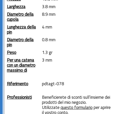
Larghezza
3.8 mm
Diametro della
8.9 mm
cupola
Lunghezza della
4 mm
pin
Diametro della
0.8 mm
pin
Peso
1.3 gr
Per una catena
3 mm
con un diametro
massimo di
Riferimento
pdtagt-078
Professionisti
Beneficierete di sconti sull’insieme dei
prodotti del mio negozio.
Utilizzate
questo formulario
per aprire
il vostro conto.