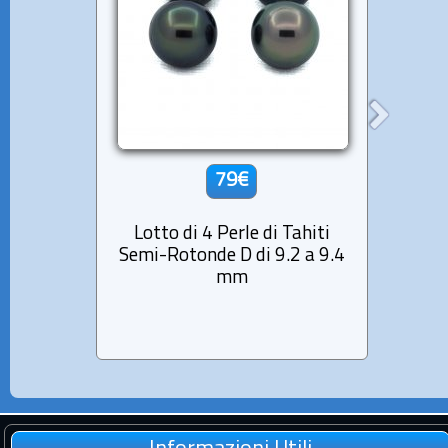
79€
Lotto di 4 Perle di Tahiti
Lott
Semi-Rotonde D di 9.2 a 9.4
Semi-
mm