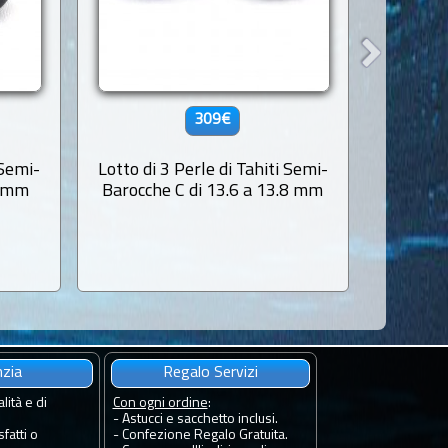
309€
 Semi-
Lotto di 3 Perle di Tahiti Semi-
Lotto di
3 mm
Barocche C di 13.6 a 13.8 mm
Barocch
nzia
Regalo Servizi
lità e di
Con ogni ordine
:
- Astucci e sacchetto inclusi.
fatti o
- Confezione Regalo Gratuita.