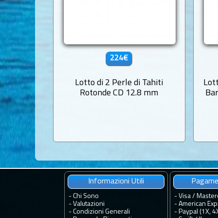
224€
Lotto di 2 Perle di Tahiti
Lott
Rotonde CD 12.8 mm
Bar
Informazioni Utili
Pagamen
-
Chi Sono
- Visa / Master
-
Valutazioni
- American Exp
-
Condizioni Generali
- Paypal (1X, 4