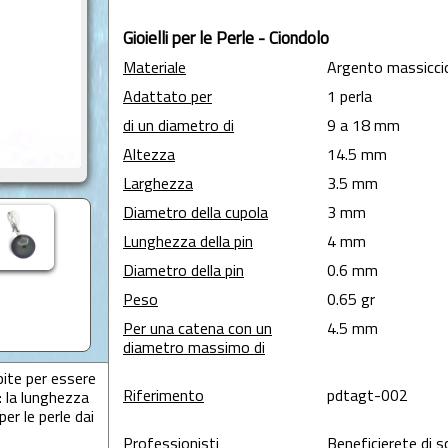
Gioielli per le Perle - Ciondolo
Materiale
Argento massicci
Adattato per
1 perla
di un diametro di
9 a 18 mm
Altezza
14.5 mm
Larghezza
3.5 mm
Diametro della cupola
3 mm
Lunghezza della pin
4 mm
Diametro della pin
0.6 mm
Peso
0.65 gr
Per una catena con un
4.5 mm
diametro massimo di
pite per essere
Riferimento
pdtagt-002
: la lunghezza
er le perle dai
Professionisti
Beneficierete di s