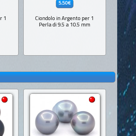
5.50€
r 1
Ciondolo in Argento per 1
Ciondol
Perla di 9.5 a 10.5 mm
in Rodio