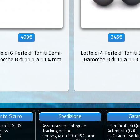
499€
345€
o di 6 Perle di Tahiti Semi-
Lotto di 4 Perle di Tahiti
ocche B di 11.1 a 11.4 mm
Barocche B di 11 a 11.
to Sicuro
Spedizione
Gara
card (1X, 3X)
-
Assicurazione Integrale.
-
Certificato di Qua
ress
-
Tracking on line.
Autenticità (GIA).
X)
-
Consegna da 10 a 15 Giorni
-
90 Giorni Soddis