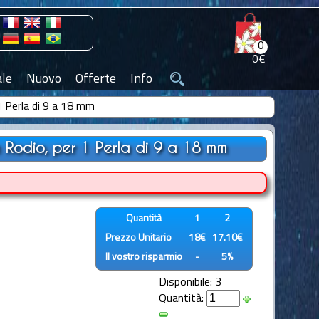
0
0€
le
Nuovo
Offerte
Info
1 Perla di 9 a 18 mm
 Rodio, per 1 Perla di 9 a 18 mm
Quantità
1
2
Prezzo Unitario
18€
17.10€
Il vostro risparmio
-
5%
Disponibile: 3
Quantità: