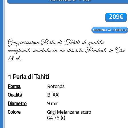
209€
Graziosissima Perla di Tahiti di qualità
eccezionale montata su un discreto Pendente in Oro
18 ct.
1 Perla di Tahiti
Forma
Rotonda
Qualità
B (AA)
Diametro
9 mm
Colore
Grigi Melanzana scuro
GA 75 (c)