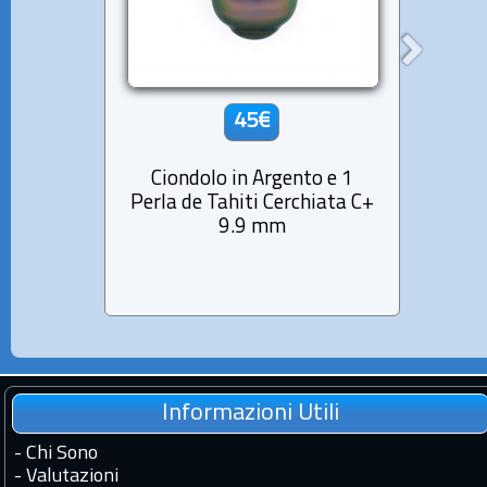
45€
Ciondolo in Argento e 1
Cio
Perla de Tahiti Cerchiata C+
Pe
9.9 mm
Ba
Informazioni Utili
-
Chi Sono
-
Valutazioni