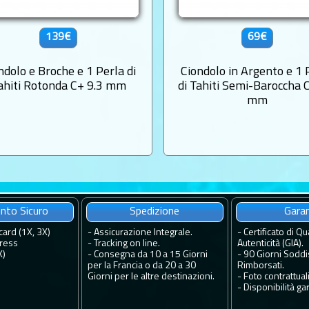
139€
69€
ndolo e Broche e 1 Perla di
Ciondolo in Argento e 1 
ahiti Rotonda C+ 9.3 mm
di Tahiti Semi-Baroccha 
mm
to Sicuro
Spedizione
Gara
card (1X, 3X)
-
Assicurazione Integrale.
-
Certificato di Qua
ress
-
Tracking on line.
Autenticità (GIA).
X)
-
Consegna da 10 a 15 Giorni
-
90 Giorni Soddis
per la Francia o da 20 a 30
Rimborsati.
Giorni per le altre destinazioni.
-
Foto contrattuali
-
Disponibilità gar