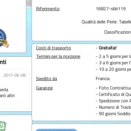
Riferimento
16827-sbb119
Qualità delle Perle: Tabel
Classificazion
Costi di trasporto
-
Gratuita!
Termini per la ricezione
- 2 a 5 giorni per 
nti
- 3 a 6 giorni per 
- 10 a 20 giorni pe
2017-05-06
Spedito da
Francia
Garanzie
- Foto Contrattua
perla
- Certificato di Qu
rò altri
- Spedizione con 
- Numero di Tracki
- 90 giorni Soddis