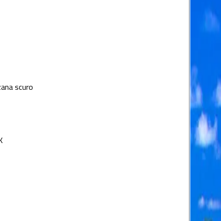
zana scuro
K