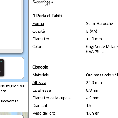
lucentezza.
1 Perla di Tahiti
Forma
Semi-Barocche
Qualità
B (AA)
Diametro
11.9 mm
Colore
Grigi Verde Melan
GVA 75 (c)
Ciondolo
Materiale
Oro massiccio 14
Altezza
21.9 mm
le migliori sui
Larghezza
8.8 mm
etta.
Diametro della cupola
4.9 mm
 riceverete
Diamanti
15
Peso dell'oro
1.04 gr