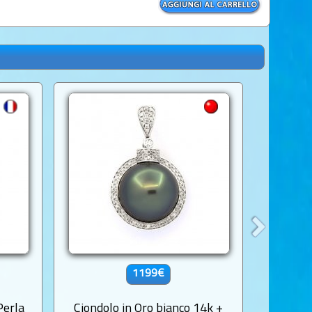
1199€
Perla
Ciondolo in Oro bianco 14k +
Ciondolo