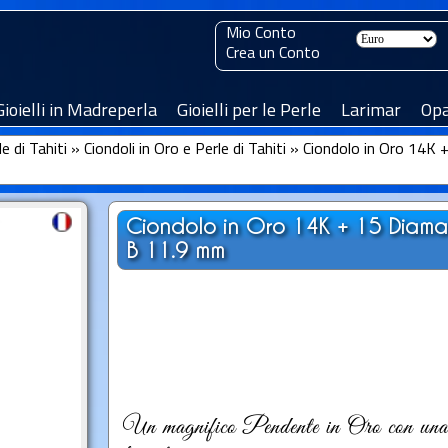
Mio Conto
Crea un Conto
Gioielli in Madreperla
Gioielli per le Perle
Larimar
Opa
le di Tahiti
»
Ciondoli in Oro e Perle di Tahiti
»
Ciondolo in Oro 14K +
Ciondolo in Oro 14K + 15 Diaman
B 11.9 mm
Un magnifico Pendente in Oro con una P