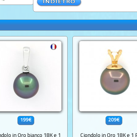
199€
209€
ndolo in Oro bianco 18K e 1
Ciondolo in Oro 18K e 1 