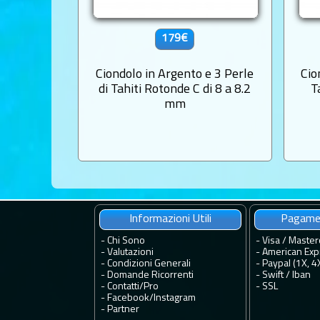
179€
Ciondolo in Argento e 3 Perle
Cio
di Tahiti Rotonde C di 8 a 8.2
T
mm
Informazioni Utili
Pagamen
-
Chi Sono
- Visa / Master
-
Valutazioni
- American Exp
-
Condizioni Generali
- Paypal (1X, 4
-
Domande Ricorrenti
- Swift / Iban
-
Contatti
/
Pro
-
SSL
-
Facebook
/
Instagram
-
Partner