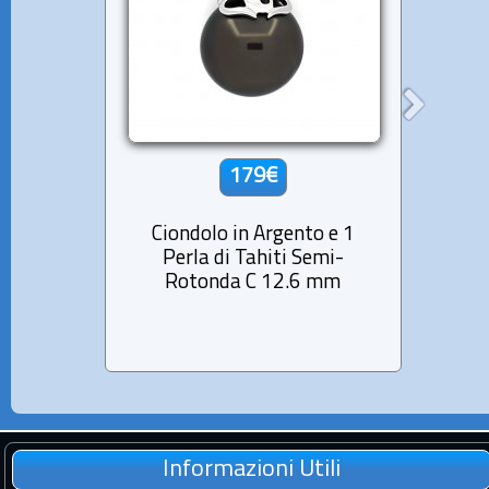
179€
Ciondolo in Argento e 1
Cio
Perla di Tahiti Semi-
Rotonda C 12.6 mm
Informazioni Utili