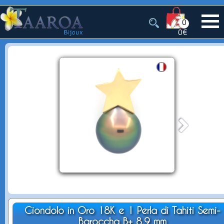
0
0€
Ciondolo in Oro 18K e 1 Perla di Tahiti Semi-
Baroccha B+ 8.9 mm