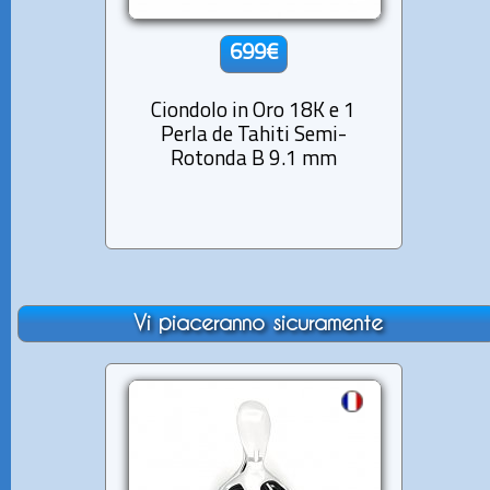
699€
Ciondolo in Oro 18K e 1
Ciondo
Perla de Tahiti Semi-
3 Perl
Rotonda B 9.1 mm
Vi piaceranno sicuramente