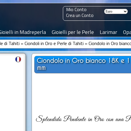
Mio Conto
Crea un Conto
Gioielli in Madreperla
Gioielli per le Perle
Larimar
Opa
le di Tahiti
»
Ciondoli in Oro e Perle di Tahiti
»
Ciondolo in Oro bian
Ciondolo in Oro bianco 18K e 1 
mm
Splendido Pendente in Oro con una Perl