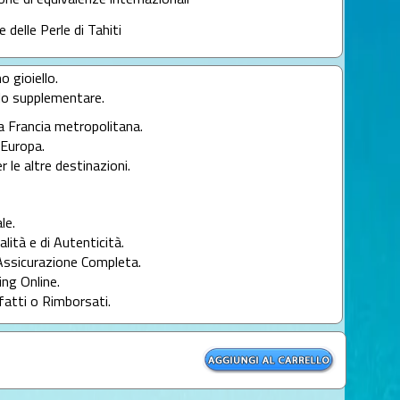
lone di equivalenze internazionali
e delle Perle di Tahiti
o gioiello.
llo supplementare.
la Francia metropolitana.
l'Europa.
r le altre destinazioni.
le.
alità e di Autenticità.
Assicurazione Completa.
ng Online.
fatti o Rimborsati.