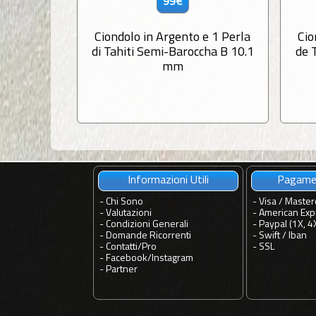
99€
Ciondolo in Argento e 1 Perla
Cio
di Tahiti Semi-Baroccha B 10.1
de 
mm
Informazioni Utili
Pagamen
-
Chi Sono
- Visa / Master
-
Valutazioni
- American Exp
-
Condizioni Generali
- Paypal (1X, 4
-
Domande Ricorrenti
- Swift / Iban
-
Contatti
/
Pro
-
SSL
-
Facebook
/
Instagram
-
Partner