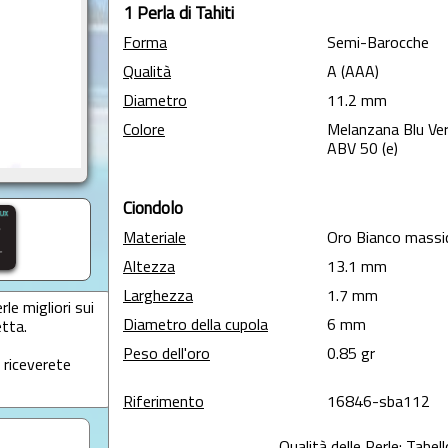
1 Perla di Tahiti
Forma
Semi-Barocche
Qualità
A (AAA)
Diametro
11.2 mm
Colore
Melanzana Blu Ve
ABV 50 (e)
Ciondolo
Materiale
Oro Bianco massi
Altezza
13.1 mm
Larghezza
1.7 mm
le migliori sui
Diametro della cupola
6 mm
etta.
Peso dell'oro
0.85 gr
 riceverete
Riferimento
16846-sba112