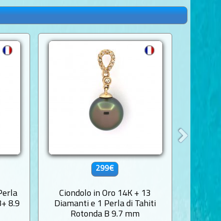
299€
Perla
Ciondolo in Oro 14K + 13
Ciondol
B+ 8.9
Diamanti e 1 Perla di Tahiti
de Ta
Rotonda B 9.7 mm