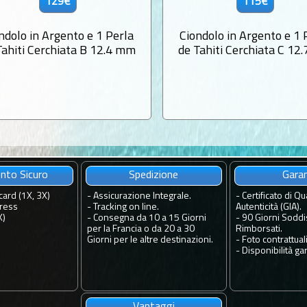
129€
115€
ndolo in Argento e 1 Perla
Ciondolo in Argento e 1 
Tahiti Cerchiata B 12.4 mm
de Tahiti Cerchiata C 12
to Sicuro
Spedizione
Gara
card (1X, 3X)
-
Assicurazione Integrale.
-
Certificato di Qua
ress
-
Tracking on line.
Autenticità (GIA).
X)
-
Consegna da 10 a 15 Giorni
-
90 Giorni Soddis
per la Francia o da 20 a 30
Rimborsati.
Giorni per le altre destinazioni.
-
Foto contrattuali
-
Disponibilità gar
Vantaggi