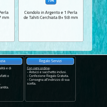
79€
Perla
Ciondolo in Argento e 1 Perla
Ciondol
.7 mm
de Tahiti Cerchiata B+ 9.8 mm
di Tah
nzia
Regalo Servizi
lità e di
Con ogni ordine
:
- Astucci e sacchetto inclusi.
fatti o
- Confezione Regalo Gratuita.
- Consegna all'indirizzo di sua
.
scelta.
antita.