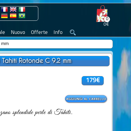
0
0€
le
Nuovo
Offerte
Info
.2 mm
i Tahiti Rotonde C 9.2 mm
179€
izzano splendide perle di Tahiti.