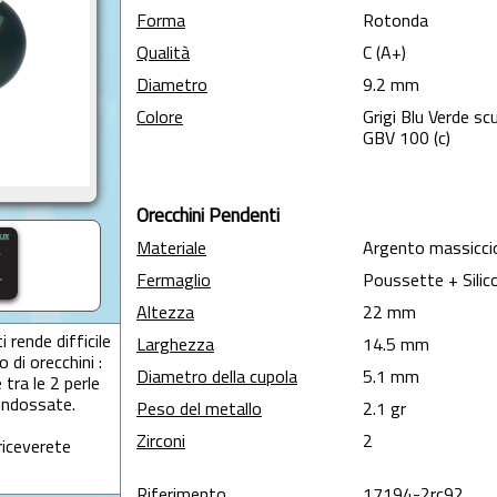
Forma
Rotonda
Qualità
C (A+)
Diametro
9.2 mm
Colore
Grigi Blu Verde sc
GBV 100 (c)
Orecchini Pendenti
Materiale
Argento massicci
Fermaglio
Poussette + Silic
Altezza
22 mm
i rende difficile
Larghezza
14.5 mm
 di orecchini :
Diametro della cupola
5.1 mm
 tra le 2 perle
indossate.
Peso del metallo
2.1 gr
Zirconi
2
riceverete
Riferimento
17194-2rc92