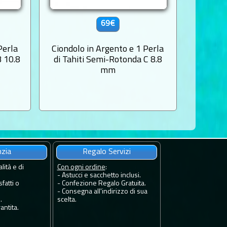
69€
Perla
Ciondolo in Argento e 1 Perla
Ciondol
B 10.8
di Tahiti Semi-Rotonda C 8.8
de Tahi
mm
nzia
Regalo Servizi
lità e di
Con ogni ordine
:
- Astucci e sacchetto inclusi.
fatti o
- Confezione Regalo Gratuita.
- Consegna all'indirizzo di sua
.
scelta.
antita.