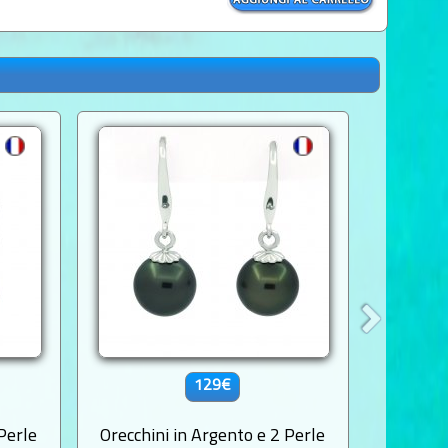
129€
Perle
Orecchini in Argento e 2 Perle
Orecchi