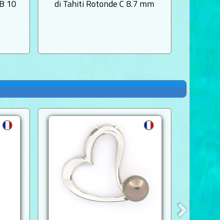
 B 10
di Tahiti Rotonde C 8.7 mm
di Tahi
R