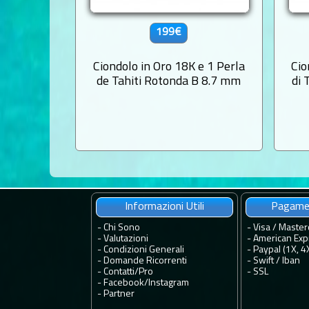
199€
Ciondolo in Oro 18K e 1 Perla
Cio
de Tahiti Rotonda B 8.7 mm
di 
Informazioni Utili
Pagamen
-
Chi Sono
- Visa / Master
-
Valutazioni
- American Exp
-
Condizioni Generali
- Paypal (1X, 4
-
Domande Ricorrenti
- Swift / Iban
-
Contatti
/
Pro
-
SSL
-
Facebook
/
Instagram
-
Partner