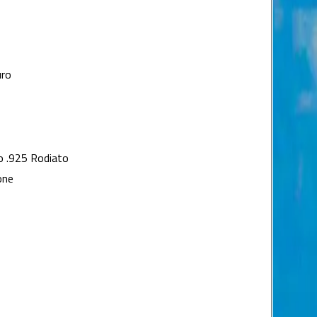
uro
o .925 Rodiato
one