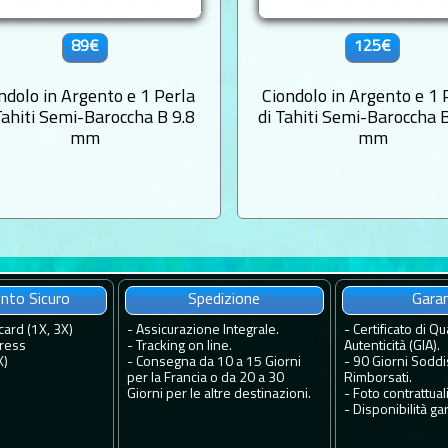
89€
125€
ndolo in Argento e 1 Perla
Ciondolo in Argento e 1 
Tahiti Semi-Baroccha B 9.8
di Tahiti Semi-Baroccha 
mm
mm
to Sicuro
Spedizione
Gara
card (1X, 3X)
-
Assicurazione Integrale.
-
Certificato di Qua
ress
-
Tracking on line.
Autenticità (GIA).
X)
-
Consegna da 10 a 15 Giorni
-
90 Giorni Soddis
per la Francia o da 20 a 30
Rimborsati.
Giorni per le altre destinazioni.
-
Foto contrattuali
-
Disponibilità gar