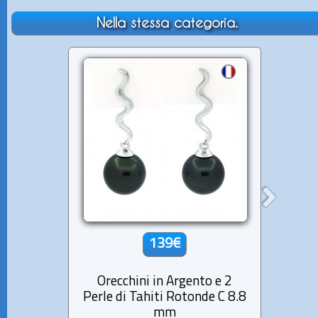
Nella stessa categoria.
139€
Orecchini in Argento e 2
Ore
Perle di Tahiti Rotonde C 8.8
Perl
mm