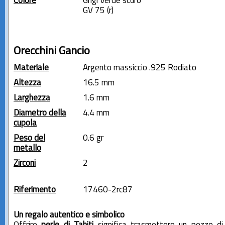
Colore
Grigi Verde scuro
GV 75 (r)
Orecchini Gancio
Materiale
Argento massiccio .925 Rodiato
Altezza
16.5 mm
Larghezza
1.6 mm
Diametro della
4.4 mm
cupola
Peso del
0.6 gr
metallo
Zirconi
2
Riferimento
17460-2rc87
Un regalo autentico e simbolico