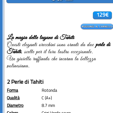
129€
La magia delle lagune di Tahiti
Questi eleganti orecchini sono ornati da due
perle di
Tahiti
, scelte per il loro lustro eccezionale.
Un gioiello raffinato che incarna la bellezza
polinesiana.
2 Perle di Tahiti
Forma
Rotonda
Qualità
C (A+)
Diametro
8.7 mm