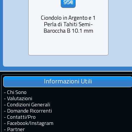
95€
Ciondolo in Argento e 1
Cio
Perla di Tahiti Semi-
Pe
Baroccha B 10.1 mm
Ba
Informazioni Utili
-
Chi Sono
-
Valutazioni
-
Condizioni Generali
-
Domande Ricorrenti
-
Contatti
/
Pro
-
Facebook
/
Instagram
-
Partner