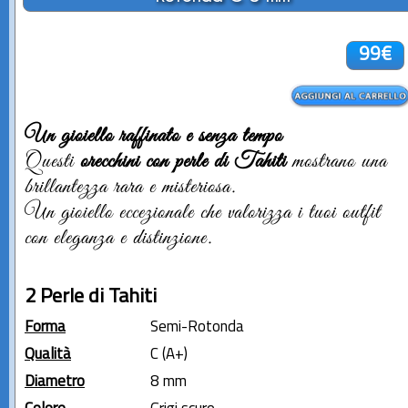
99€
Un gioiello raffinato e senza tempo
Questi
orecchini con perle di Tahiti
mostrano una
brillantezza rara e misteriosa.
Un gioiello eccezionale che valorizza i tuoi outfit
con eleganza e distinzione.
2 Perle di Tahiti
Forma
Semi-Rotonda
Qualità
C (A+)
Diametro
8 mm