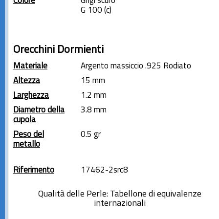
Colore
Grigi scuro
G 100 (c)
Orecchini Dormienti
Materiale
Argento massiccio .925 Rodiato
Altezza
15 mm
Larghezza
1.2 mm
Diametro della
3.8 mm
cupola
Peso del
0.5 gr
metallo
Riferimento
17462-2src8
Qualità delle Perle: Tabellone di equivalenze
internazionali