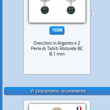
169€
Orecchini in Argento e 2
Ore
Perle di Tahiti Rotonde BC
Perle 
8.1 mm
Vi piaceranno sicuramente