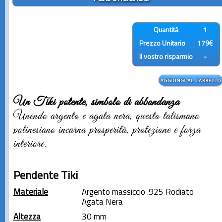
Quantità
1
Prezzo Unitario
179€
Il vostro risparmio
-
Un Tiki potente, simbolo di abbondanza
Unendo argento e agata nera, questo talismano
polinesiano incarna prosperità, protezione e forza
interiore.
Pendente Tiki
Materiale
Argento massiccio .925 Rodiato
Agata Nera
Altezza
30 mm