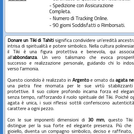
- Spedizione con Assicurazione
Completa.
- Numero di Tracking Online.
- 90 giorni Soddisfatti o Rimborsati.
Donare un Tiki di Tahiti
significa condividere un'eredità ancestr
intrisa di spiritualità e potere simbolico. Nella cultura polinesia
il Tiki è una figura protettiva e benevola, qui associ
all'
abbondanza
. Un vero talismano che evoca prosperit
successo e realizzazione personale, guidando chi lo indo
verso l'armonia.
Questo ciondolo è realizzato in
Argento
e ornato da
agata ne
una pietra fine rinomata per le sue virtù stabilizzant
protettive. Il suo colore profondo incarna forza ed elega
senza tempo, rafforzando il ruolo spirituale del Tiki. Poiché o
agata è unica, i suoi riflessi sottili conferiscono autenticit
carattere a ogni pezzo.
Con le sue imponenti dimensioni di
30 mm
, questo Tiki
distingue per la sua forte ed elegante presenza. Più che
gioiello, diventa un compagno simbolico, deciso e raffinato,