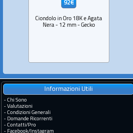
92€
Ciondolo in Oro 18K e Agata
Ci
Nera - 12 mm - Gecko
Mad
Dimen
Informazioni Utili
-
Chi Sono
-
Valutazioni
-
Condizioni Generali
-
Domande Ricorrenti
-
Contatti
/
Pro
-
Facebook
/
Instagram