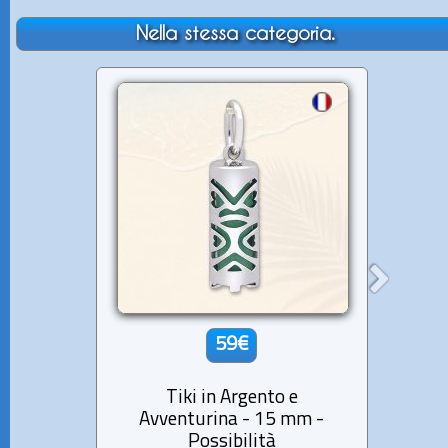
Nella stessa categoria.
59€
Tiki in Argento e
Avventurina - 15 mm -
Avv
Possibilità