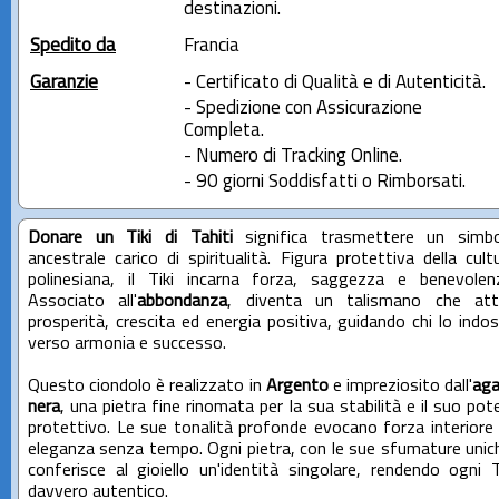
destinazioni.
Spedito da
Francia
Garanzie
- Certificato di Qualità e di Autenticità.
- Spedizione con Assicurazione
Completa.
- Numero di Tracking Online.
- 90 giorni Soddisfatti o Rimborsati.
Donare un Tiki di Tahiti
significa trasmettere un simb
ancestrale carico di spiritualità. Figura protettiva della cult
polinesiana, il Tiki incarna forza, saggezza e benevolen
Associato all'
abbondanza
, diventa un talismano che att
prosperità, crescita ed energia positiva, guidando chi lo indo
verso armonia e successo.
Questo ciondolo è realizzato in
Argento
e impreziosito dall'
ag
nera
, una pietra fine rinomata per la sua stabilità e il suo pot
protettivo. Le sue tonalità profonde evocano forza interiore
eleganza senza tempo. Ogni pietra, con le sue sfumature unic
conferisce al gioiello un'identità singolare, rendendo ogni T
davvero autentico.