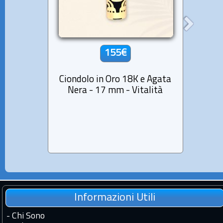
155€
Ciondolo in Oro 18K e Agata
Ci
Nera - 17 mm - Vitalità
Mad
Dimen
Informazioni Utili
-
Chi Sono