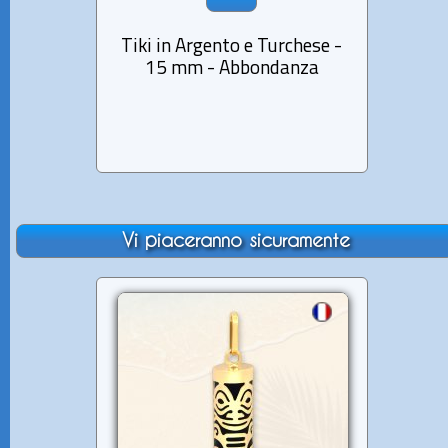
Tiki in Argento e Turchese -
Tiki i
15 mm - Abbondanza
- 
Vi piaceranno sicuramente