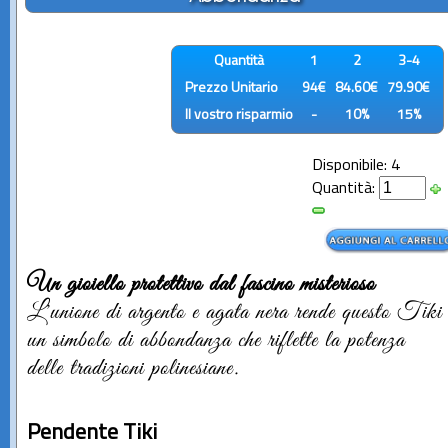
Quantità
1
2
3-4
Prezzo Unitario
94€
84.60€
79.90€
Il vostro risparmio
-
10%
15%
Disponibile: 4
Quantità:
Un gioiello protettivo dal fascino misterioso
L'unione di argento e agata nera rende questo Tiki
un simbolo di abbondanza che riflette la potenza
delle tradizioni polinesiane.
Pendente Tiki