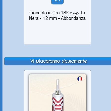
92€
Ciondolo in Oro 18K e Agata
Ci
Nera - 12 mm - Abbondanza
Turqu
Vi piaceranno sicuramente