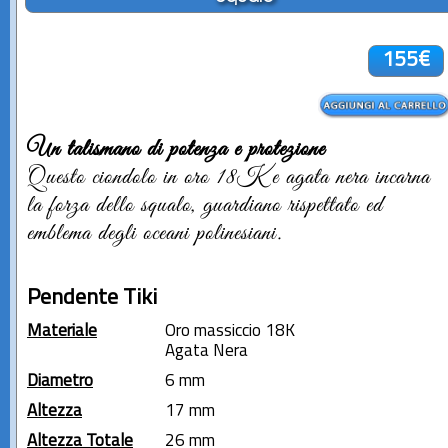
155€
Un talismano di potenza e protezione
Questo ciondolo in oro 18K e agata nera incarna
la forza dello squalo, guardiano rispettato ed
emblema degli oceani polinesiani.
Pendente Tiki
Materiale
Oro massiccio 18K
Agata Nera
Diametro
6 mm
Altezza
17 mm
Altezza Totale
26 mm