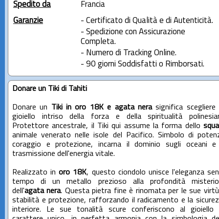
Spedito da
Francia
Garanzie
- Certificato di Qualità e di Autenticità.
- Spedizione con Assicurazione
Completa.
- Numero di Tracking Online.
- 90 giorni Soddisfatti o Rimborsati.
Donare un Tiki di Tahiti
Donare un
Tiki in oro 18K e agata nera
significa scegliere
gioiello intriso della forza e della spiritualità polinesia
Protettore ancestrale, il Tiki qui assume la forma dello
squa
animale venerato nelle isole del Pacifico. Simbolo di poten
coraggio e protezione, incarna il dominio sugli oceani e
trasmissione dell'energia vitale.
Realizzato in
oro 18K
, questo ciondolo unisce l'eleganza se
tempo di un metallo prezioso alla profondità misteri
dell'
agata nera
. Questa pietra fine è rinomata per le sue virtù
stabilità e protezione, rafforzando il radicamento e la sicure
interiore. Le sue tonalità scure conferiscono al gioiello
carattere unico, in perfetta armonia con la simbologia de