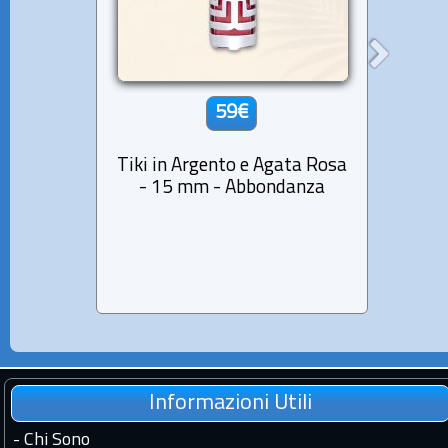
59€
Tiki in Argento e Agata Rosa
Tiki i
- 15 mm - Abbondanza
- 1
Informazioni Utili
-
Chi Sono