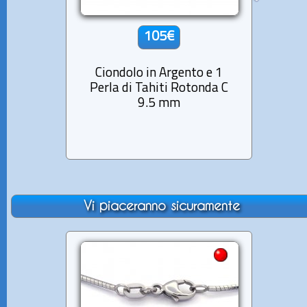
105€
Ciondolo in Argento e 1
Cio
Perla di Tahiti Rotonda C
Perl
9.5 mm
Vi piaceranno sicuramente