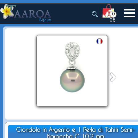
0
0€
Ciondolo in Argento e 1 Perla di Tahiti Semi-
Baroccha C 10.2 mm