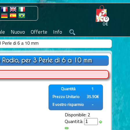
0
0€
le
Nuovo
Offerte
Info
3 Perle di 6 a 10 mm
 Rodio, per 3 Perle di 6 a 10 mm
Quantità
1
Prezzo Unitario
35.90€
Il vostro risparmio
-
Disponibile: 2
Quantità: