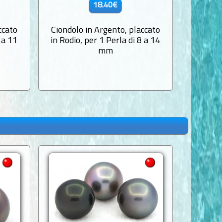
18.40€
ccato
Ciondolo in Argento, placcato
Ciondol
 a 11
in Rodio, per 1 Perla di 8 a 14
in Rodio
mm