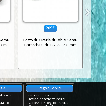
209€
 Semi-
Lotto di 3 Perle di Tahiti Semi-
Lotto
.9 m
Barocche C di 12.4 a 12.6 mm
Cerchi
nzia
Regalo Servizi
lità e di
Con ogni ordine
:
- Astucci e sacchetto inclusi.
fatti o
- Confezione Regalo Gratuita.