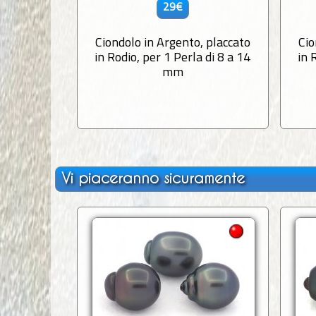
29€
Ciondolo in Argento, placcato
Cio
in Rodio, per 1 Perla di 8 a 14
in 
mm
Vi piaceranno sicuramente