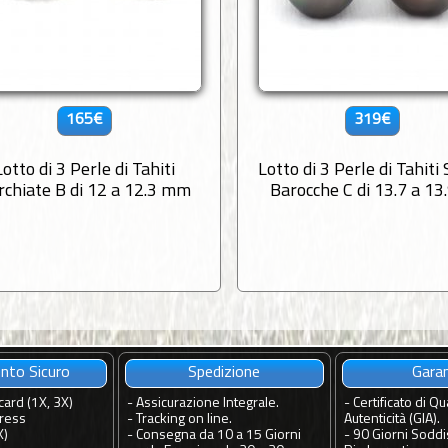
165€
319€
Lotto di 3 Perle di Tahiti
Lotto di 3 Perle di Tahiti
rchiate B di 12 a 12.3 mm
Barocche C di 13.7 a 13
to Sicuro
Spedizione
Gara
card (1X, 3X)
-
Assicurazione Integrale.
-
Certificato di Qua
ress
-
Tracking on line.
Autenticità (GIA).
X)
-
Consegna da 10 a 15 Giorni
-
90 Giorni Soddis