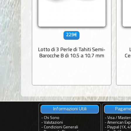
229€
Lotto di 3 Perle di Tahiti Semi-
Barocche B di 10.5 a 10.7 mm
Ce
Informazioni Utili
Pagamen
-
Chi Sono
- Visa / Master
-
Valutazioni
- American Exp
-
Condizioni Generali
- Paypal (1X, 4