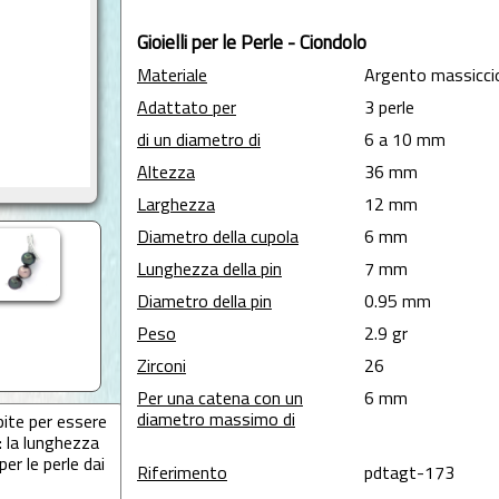
Gioielli per le Perle - Ciondolo
Materiale
Argento massicci
Adattato per
3 perle
di un diametro di
6 a 10 mm
Altezza
36 mm
Larghezza
12 mm
Diametro della cupola
6 mm
Lunghezza della pin
7 mm
Diametro della pin
0.95 mm
Peso
2.9 gr
Zirconi
26
Per una catena con un
6 mm
diametro massimo di
pite per essere
: la lunghezza
er le perle dai
Riferimento
pdtagt-173