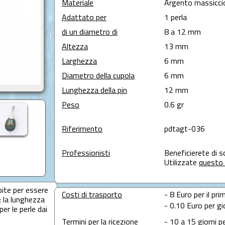
Materiale
Argento massicci
Adattato per
1 perla
di un diametro di
8 a 12 mm
Altezza
13 mm
Larghezza
6 mm
Diametro della cupola
6 mm
Lunghezza della pin
12 mm
Peso
0.6 gr
Riferimento
pdtagt-036
Professionisti
Beneficierete di s
Utilizzate
questo 
pite per essere
Costi di trasporto
- 8 Euro per il pri
: la lunghezza
- 0.10 Euro per gi
er le perle dai
Termini per la ricezione
- 10 a 15 giorni p