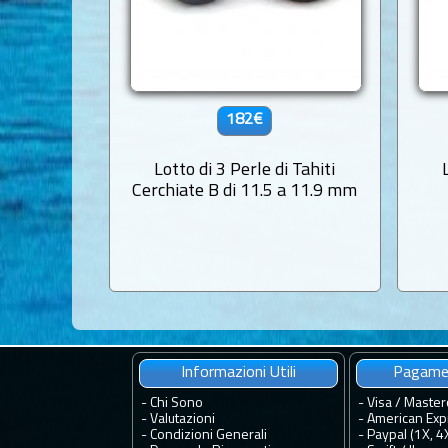
182€
Lotto di 3 Perle di Tahiti
Cerchiate B di 11.5 a 11.9 mm
Informazioni Utili
Pagamen
-
Chi Sono
- Visa / Master
-
Valutazioni
- American Exp
-
Condizioni Generali
- Paypal (1X, 4