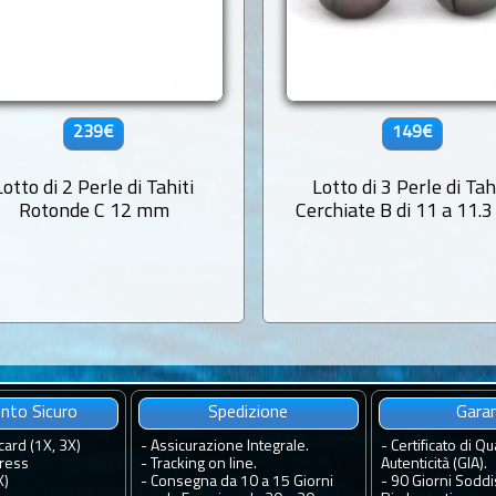
239€
149€
Lotto di 2 Perle di Tahiti
Lotto di 3 Perle di Tah
Rotonde C 12 mm
Cerchiate B di 11 a 11.
to Sicuro
Spedizione
Gara
card (1X, 3X)
-
Assicurazione Integrale.
-
Certificato di Qua
ress
-
Tracking on line.
Autenticità (GIA).
X)
-
Consegna da 10 a 15 Giorni
-
90 Giorni Soddis