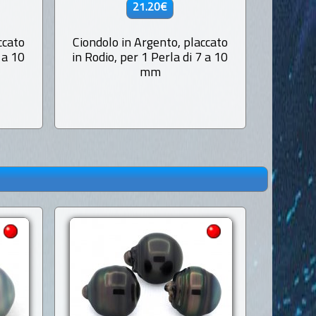
21.20€
ccato
Ciondolo in Argento, placcato
Ciondol
 a 10
in Rodio, per 1 Perla di 7 a 10
in Rodio
mm