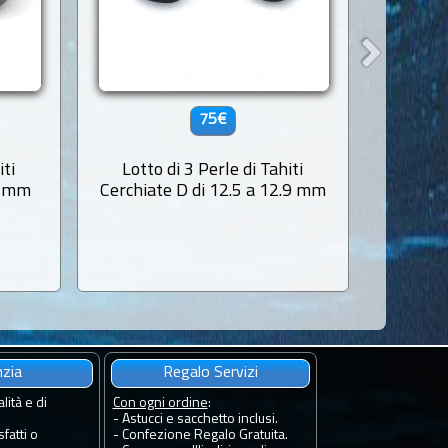
75€
iti
Lotto di 3 Perle di Tahiti
Perla 
3 mm
Cerchiate D di 12.5 a 12.9 mm
nzia
Regalo Servizi
lità e di
Con ogni ordine
:
- Astucci e sacchetto inclusi.
fatti o
- Confezione Regalo Gratuita.