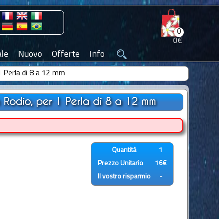
0
0€
le
Nuovo
Offerte
Info
1 Perla di 8 a 12 mm
 Rodio, per 1 Perla di 8 a 12 mm
Quantità
1
Prezzo Unitario
16€
Il vostro risparmio
-